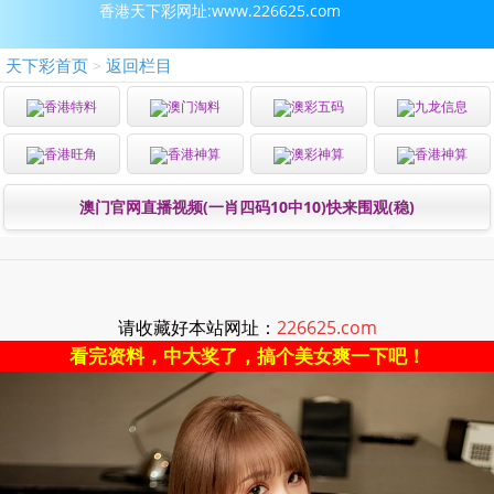
香港天下彩网址:www.226625.com
天下彩首页
返回栏目
>
香港特料
澳门淘料
澳彩五码
九龙信息
香港旺角
香港神算
澳彩神算
香港神算
澳门官网直播视频(一肖四码10中10)快来围观(稳)
请收藏好本站网址：
226625.com
看完资料，中大奖了，搞个美女爽一下吧！