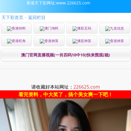
香港天下彩网址:www.226625.com
天下彩首页
返回栏目
>
香港特料
澳门淘料
澳彩五码
九龙信息
香港旺角
香港神算
澳彩神算
香港神算
澳门官网直播视频(一肖四码10中10)快来围观(稳)
请收藏好本站网址：
226625.com
看完资料，中大奖了，搞个美女爽一下吧！