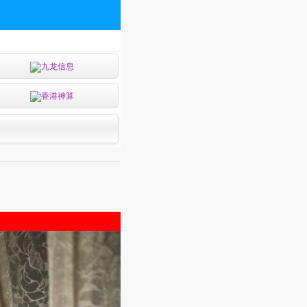
九龙信息
香港神算