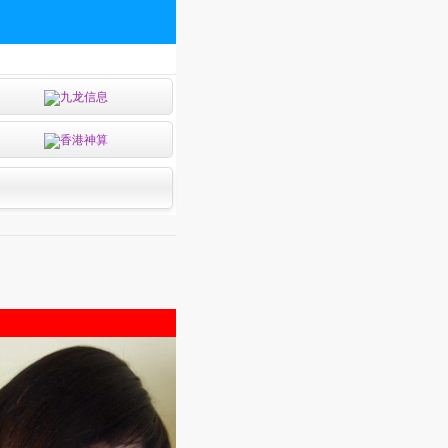
九龙信息
香港神算