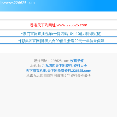
www.226625.com
香港天下彩网址:www.226625.com
*澳门官网直播视频(一肖四码10中10)快来围观(稳)
*[彩集团官网]港澳六合99倍注册送29元十年信誉保障
记好网址：226625.com
收藏书签
本站由:
九九四四天下彩资料,资料大全
天下彩玄机图,天下彩免费资料,226625.com
承诺九九四四特料网每期文字资料最准最快