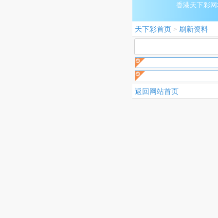
香港天下彩网址:
天下彩首页
刷新资料
>
返回网站首页